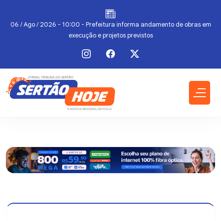
a
06 / Ago / 2026 - 10:00 - Prefeitura informa andamento de obras em
execução e projetos previstos