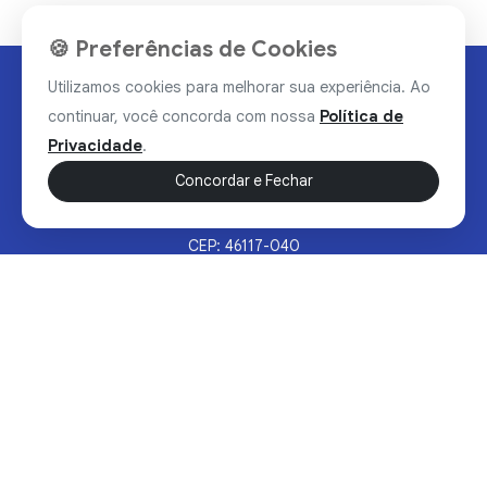
🍪 Preferências de Cookies
Utilizamos cookies para melhorar sua experiência. Ao
continuar, você concorda com nossa
Política de
Privacidade
.
Concordar e Fechar
Rua Valdomiro Alves Luz, 33, Bairro Nobre - Brumado/BA
CEP: 46117-040
Sertão Hoje © 2026 - Todos os direitos reservados.
Política de Privacidade