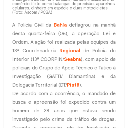
comércio ilícito como balanças de precisão, aparelhos
celulares, dinheiro em espécie e duas motocicletas.
(Foto: Ascom / PCBA)
A Polícia Civil da
Bahia
deflagrou na manhã
desta quarta-feira (06), a operação Lei e
Ordem. A ação foi realizada pelas equipes da
13ª Coordenadoria
Regional
de Polícia do
Interior (13ª COORPIN/
Seabra
), com apoio de
policiais do Grupo de Apoio Técnico e Tático à
Investigação (GATTI/ Diamantina) e da
Delegacia Territorial (DT/
Piatã
).
De acordo com a ocorrência, o mandado de
busca e apreensão foi expedido contra um
homem de 38 anos que estava sendo
investigado pelo crime de tráfico de drogas.
Durante a operação, ele foi localizado e