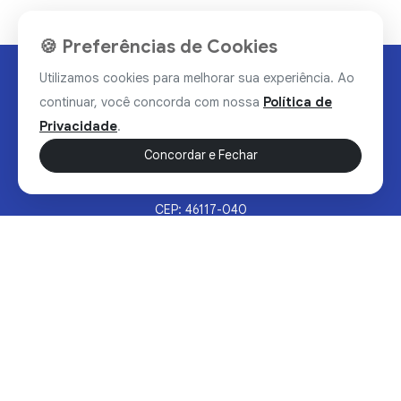
🍪 Preferências de Cookies
Utilizamos cookies para melhorar sua experiência. Ao
continuar, você concorda com nossa
Política de
Privacidade
.
Concordar e Fechar
Rua Valdomiro Alves Luz, 33, Bairro Nobre - Brumado/BA
CEP: 46117-040
Sertão Hoje © 2026 - Todos os direitos reservados.
Política de Privacidade