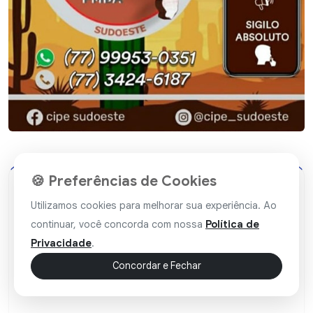
🍪 Preferências de Cookies
Utilizamos cookies para melhorar sua experiência. Ao
Poções
29 / Abr / 2026 - 10:22
continuar, você concorda com nossa
Política de
Município recebe novos
Privacidade
.
equipamentos e governador discute
Concordar e Fechar
avanços