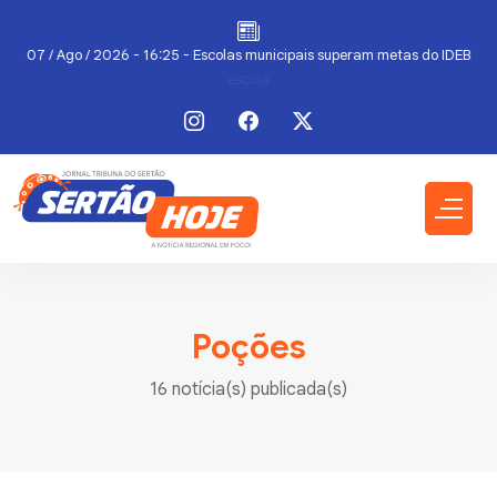
a
07 / Ago / 2026 - 16:25 - Escolas municipais superam metas do IDEB
Poções
16 notícia(s) publicada(s)