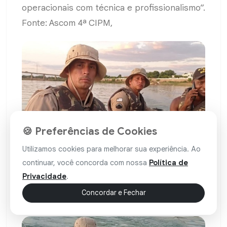
operacionais com técnica e profissionalismo”.
Fonte: Ascom 4ª CIPM,
🍪 Preferências de Cookies
Utilizamos cookies para melhorar sua experiência. Ao
continuar, você concorda com nossa
Política de
O curso contou com a participação de 30 integrantes
Privacidade
.
de diversas unidades da PMBA, como a 28ª CIPM,
RONDESP-MO, CIPE Cerrado e CIPE Semiárido. (Foto:
Concordar e Fechar
Divulgação / 4ª CIPM)