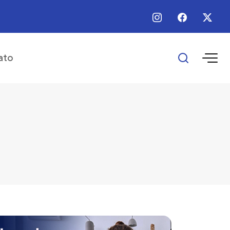
 / Ago / 2026 - 16:25 - Escolas municipais superam metas do IDEB
ato