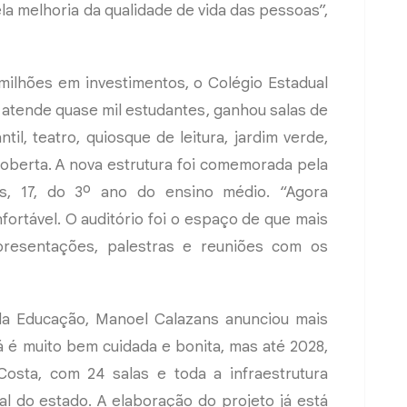
a melhoria da qualidade de vida das pessoas”,
ilhões em investimentos, o Colégio Estadual
 atende quase mil estudantes, ganhou salas de
til, teatro, quiosque de leitura, jardim verde,
coberta. A nova estrutura foi comemorada pela
s, 17, do 3º ano do ensino médio. “Agora
rtável. O auditório foi o espaço de que mais
presentações, palestras e reuniões com os
da Educação, Manoel Calazans anunciou mais
á é muito bem cuidada e bonita, mas até 2028,
osta, com 24 salas e toda a infraestrutura
l do estado. A elaboração do projeto já está