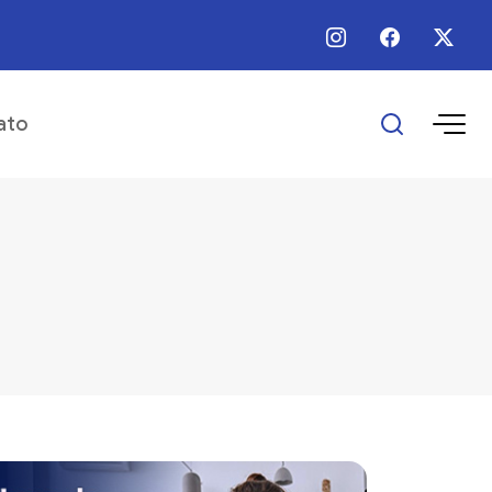
 / Ago / 2026 - 10:30 - Prefeitura inaugura Subprefeitura no Distrito do Rosá
ato