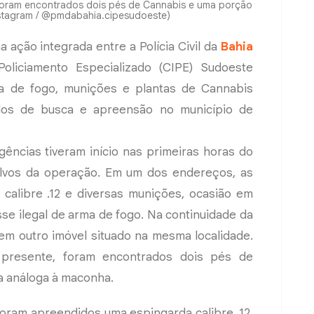
foram encontrados dois pés de Cannabis e uma porção
nstagram / @pmdabahia.cipesudoeste)
 ação integrada entre a Polícia Civil da
Bahia
liciamento Especializado (CIPE) Sudoeste
a de fogo, munições e plantas de Cannabis
os de busca e apreensão no município de
gências tiveram início nas primeiras horas do
alvos da operação. Em um dos endereços, as
 calibre .12 e diversas munições, ocasião em
e ilegal de arma de fogo. Na continuidade da
 em outro imóvel situado na mesma localidade.
presente, foram encontrados dois pés de
a análoga à maconha.
 foram apreendidos uma espingarda calibre .12,