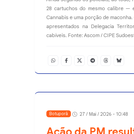
28 cartuchos do mesmo calibre — e
Cannabis e uma porção de maconha. O
apresentados na Delegacia Territo
cabíveis. Fonte: Ascom / CIPE Sudoes
Botuporã
27 / Mai / 2026 - 10:48
Ação da PM resul