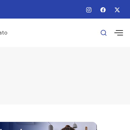
 / Ago / 2026 - Há 3 horas - Programa Empreender Mulher realiza capacitaç
ato