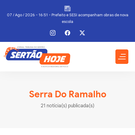
07 / Ago / 2026 - 16:51 - Prefeito e SESI acompanham obras de nova
escola
Serra Do Ramalho
21 notícia(s) publicada(s)