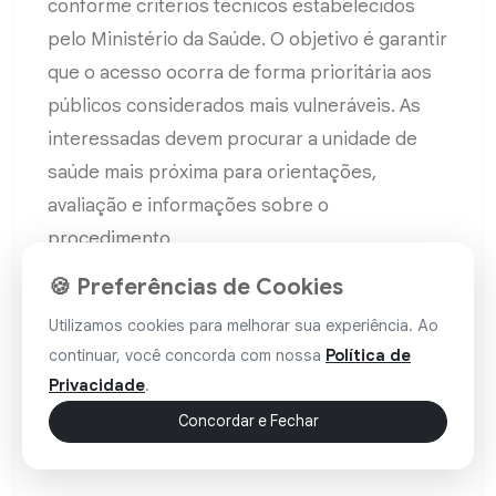
conforme critérios técnicos estabelecidos
pelo Ministério da Saúde. O objetivo é garantir
que o acesso ocorra de forma prioritária aos
públicos considerados mais vulneráveis. As
interessadas devem procurar a unidade de
saúde mais próxima para orientações,
avaliação e informações sobre o
procedimento.
🍪 Preferências de Cookies
A Secretaria Municipal de Saúde destaca que a
Utilizamos cookies para melhorar sua experiência. Ao
iniciativa faz parte das ações de
continuar, você concorda com nossa
Política de
fortalecimento das políticas públicas de
Privacidade
.
saúde, com foco na prevenção de agravos e
Concordar e Fechar
na ampliação do cuidado integral à população.
Fonte: Pref. de
Serra do Ramalho