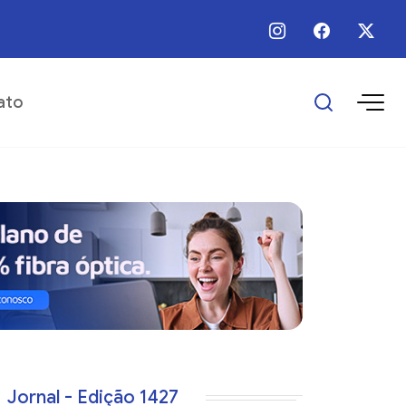
 / Ago / 2026 - Há 11 horas - Prefeitura realiza manutenção em trecho urba
ato
Jornal - Edição 1427