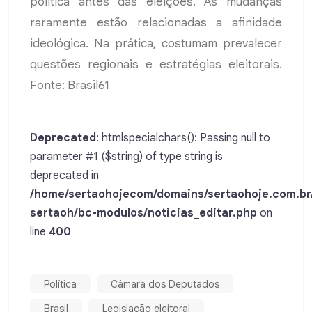
política antes das eleições. As mudanças
raramente estão relacionadas a afinidade
ideológica. Na prática, costumam prevalecer
questões regionais e estratégias eleitorais.
Fonte: Brasil61
Deprecated
: htmlspecialchars(): Passing null to
parameter #1 ($string) of type string is
deprecated in
/home/sertaohojecom/domains/sertaohoje.com.br
sertaoh/bc-modulos/noticias_editar.php
on
line
400
Política
Câmara dos Deputados
Brasil
Legislação eleitoral