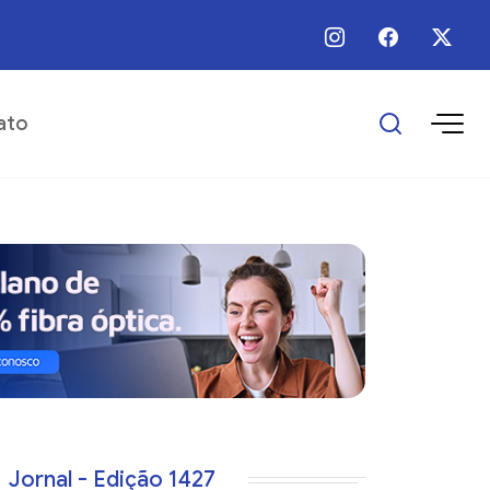
 / Ago / 2026 - Há 8 horas - Prefeitura realiza manutenção em trecho urban
ato
Jornal - Edição 1427