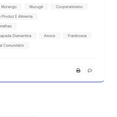
Morango
Mucugê
Cooperativismo
e Produz E Alimenta
rmelhas
hapada Diamantina
Amora
Framboesa
al Comunitário