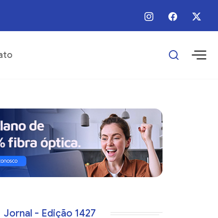
 / Ago / 2026 - 16:25 - Escolas municipais superam metas do IDEB
ato
Jornal - Edição 1427