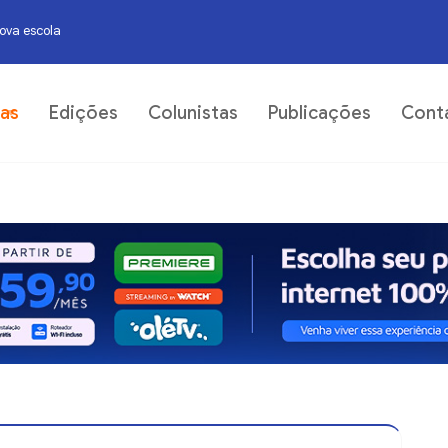
nova escola
07
ias
Edições
Colunistas
Publicações
Cont