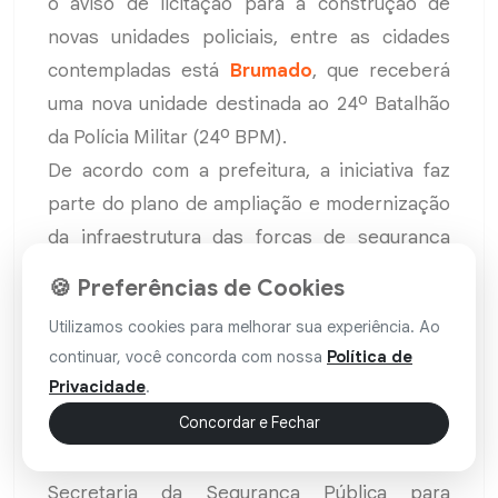
o aviso de licitação para a construção de
novas unidades policiais, entre as cidades
contempladas está
Brumado
, que receberá
uma nova unidade destinada ao 24º Batalhão
da Polícia Militar (24º BPM).
De acordo com a prefeitura, a iniciativa faz
parte do plano de ampliação e modernização
da infraestrutura das forças de segurança
pública no estado. Com a nova estrutura, a
🍪 Preferências de Cookies
corporação passará a contar com um espaço
Utilizamos cookies para melhorar sua experiência. Ao
voltado ao desenvolvimento das atividades
continuar, você concorda com nossa
Política de
operacionais e administrativas do batalhão.
Privacidade
.
Concordar e Fechar
Segundo a publicação, a nova unidade integra
o conjunto de investimentos previstos pela
Secretaria da Segurança Pública para