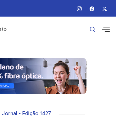
 / Ago / 2026 - 09:00 - Prefeitura realiza manutenção em trecho urbano do 
ato
Jornal - Edição 1427