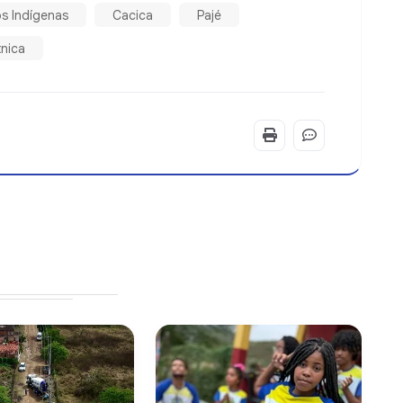
os Indígenas
Cacica
Pajé
tnica