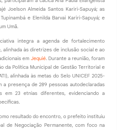
, participaram a cacica Ana Paula Evangelista
jé Joelson Almeida Santos Kariri-Sapuyá; as
Tupinambá e Elenilda Barvai Kariri-Sapuyá; e
cum Umã.
ciativa integra a agenda de fortalecimento
 alinhada às diretrizes de inclusão social e ao
adicionais em
Jequié
. Durante a reunião, foram
da Política Municipal de Gestão Territorial e
ATI), alinhada às metas do Selo UNICEF 2025-
 a presença de 289 pessoas autodeclaradas
as em 23 etnias diferentes, evidenciando a
ecíficas.
mo resultado do encontro, o prefeito instituiu
pal de Negociação Permanente, com foco na