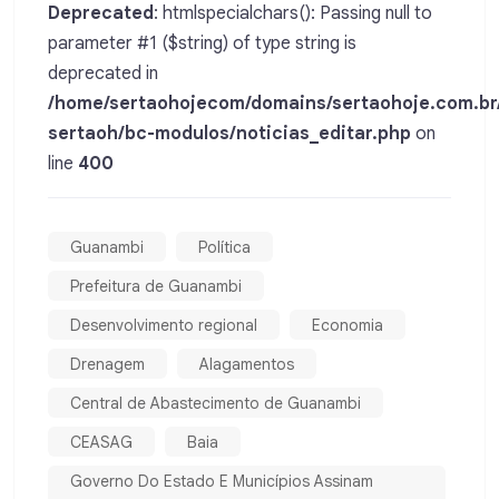
Deprecated
: htmlspecialchars(): Passing null to
parameter #1 ($string) of type string is
deprecated in
/home/sertaohojecom/domains/sertaohoje.com.br
sertaoh/bc-modulos/noticias_editar.php
on
line
400
Guanambi
Política
Prefeitura de Guanambi
Desenvolvimento regional
Economia
Drenagem
Alagamentos
Central de Abastecimento de Guanambi
CEASAG
Baia
Governo Do Estado E Municípios Assinam