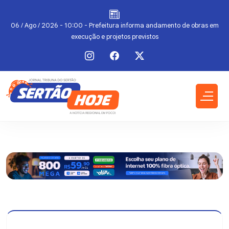
a
06 / Ago / 2026 - 10:00 - Prefeitura informa andamento de obras em
execução e projetos previstos