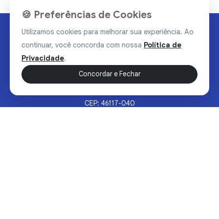
🍪 Preferências de Cookies
Utilizamos cookies para melhorar sua experiência. Ao
continuar, você concorda com nossa
Política de
Privacidade
.
Concordar e Fechar
Rua Valdomiro Alves Luz, 33, Bairro Nobre - Brumado/BA
CEP: 46117-040
Sertão Hoje © 2026 - Todos os direitos reservados.
Política de Privacidade