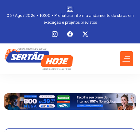
a
06 / Ago / 2026 - 10:00 - Prefeitura informa andamento de obras em
execução e projetos previstos