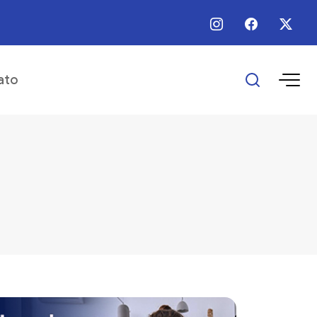
 / Ago / 2026 - 16:25 - Escolas municipais superam metas do IDEB
ato