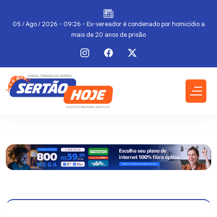
do
05 / Ago / 2026 - 09:26 - Ex-vereador é condenado por homicídio a
mais de 20 anos de prisão