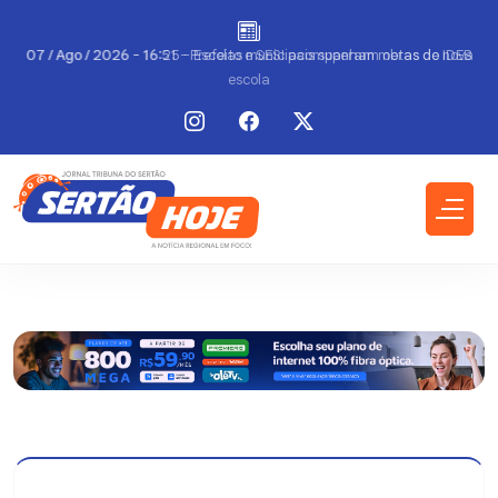
a
07 / Ago / 2026 - 16:25 - Escolas municipais superam metas do IDEB