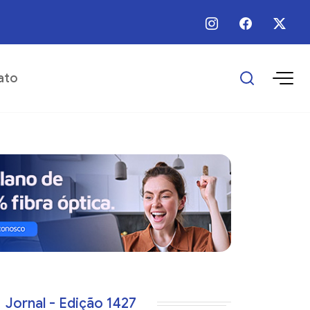
 / Ago / 2026 - 12:00 - Prefeitura divulga programação das comemorações 
ato
Jornal - Edição 1427