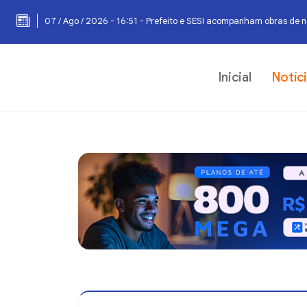
07 / Ago / 2026 - 16:51 - Prefeito e SESI acompanham obras de 
07 / Ago / 2026 - 16:25 - Escolas municipais superam metas do I
Inicial
Notíc