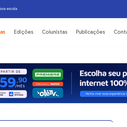
nova escola
DEB
06
ias
Edições
Colunistas
Publicações
Cont