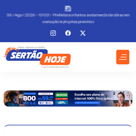
m
06 / Ago / 2026 - 09:00 - Prefeitura realiza manutenção em trecho
urbano do Rio Jequiezinho