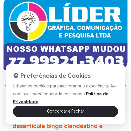
🍪 Preferências de Cookies
Utilizamos cookies para melhorar sua experiência. Ao
continuar, você concorda com nossa
Política de
Privacidade
.
Guanambi
25 / Jun / 2026 - 09:41
Concordar e Fechar
Operação Cartela Marcada
desarticula bingo clandestino e