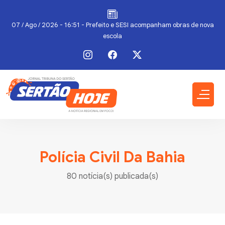
a
07 / Ago / 2026 - 16:25 - Escolas municipais superam metas do IDEB
Polícia Civil Da Bahia
80 notícia(s) publicada(s)