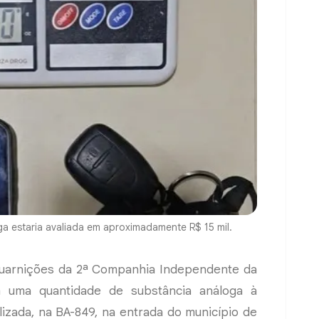
 estaria avaliada em aproximadamente R$ 15 mil.
 guarnições da 2ª Companhia Independente da
am uma quantidade de substância análoga à
izada, na BA-849, na entrada do município de