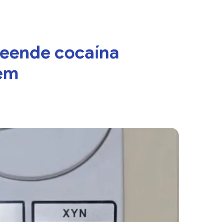
preende cocaína
em