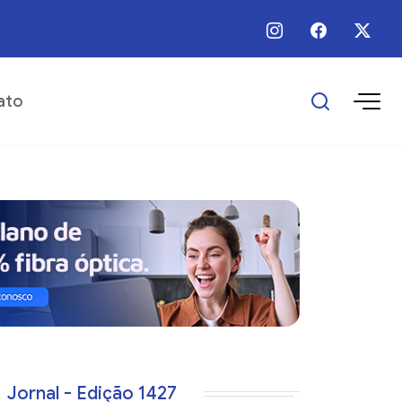
 / Ago / 2026 - Há 4 horas - Programa Empreender Mulher realiza capacitaç
ato
Jornal - Edição 1427