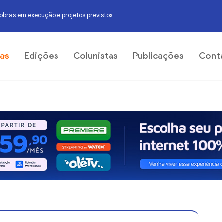
 trecho urbano do Rio Jequiezinho
06
ias
Edições
Colunistas
Publicações
Cont