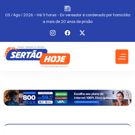
05 / Ago / 2026 - Há 9 horas - Ex-vereador é condenado por homicídio
0
a mais de 20 anos de prisão