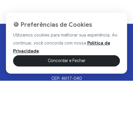
🍪 Preferências de Cookies
Utilizamos cookies para melhorar sua experiência. Ao
continuar, você concorda com nossa
Política de
Privacidade
.
Concordar e Fechar
Rua Valdomiro Alves Luz, 33, Bairro Nobre - Brumado/BA
CEP: 46117-040
Sertão Hoje © 2026 - Todos os direitos reservados.
Política de Privacidade