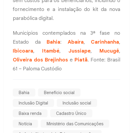
sem custos para os beneficiários, incluindo o
fornecimento e a instalação do kit da nova
parabólica digital.
Municípios contemplados na 3ª fase no
Estado da
Bahia
:
Abaíra
,
Carinhanha
,
Ibicoara
,
Itambé
,
Jussiape
,
Mucugê
,
Oliveira dos Brejinhos
e
Piatã
. Fonte: Brasil
61 – Paloma Custódio
Bahia
Benefício social
Inclusão Digital
Inclusão social
Baixa renda
Cadastro Único
Notícia
Ministério das Comunicações