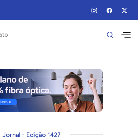
 / Ago / 2026 - Há 7 horas - Programa Empreender Mulher realiza capacitaç
ato
Jornal - Edição 1427