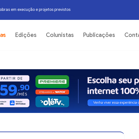
obras em execução e projetos previstos
 trecho urbano do Rio Jequiezinho
06
ias
Edições
Colunistas
Publicações
Cont