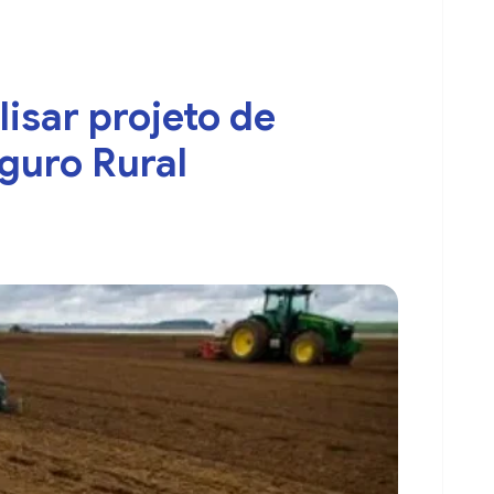
isar projeto de
guro Rural