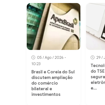
05 / Ago / 2026 -
29 / 
10:23
Tecnol
do TSE
Brasil e Coreia do Sul
segura
discutem ampliação
eletrô
do comércio
e...
bilateral e
investimentos