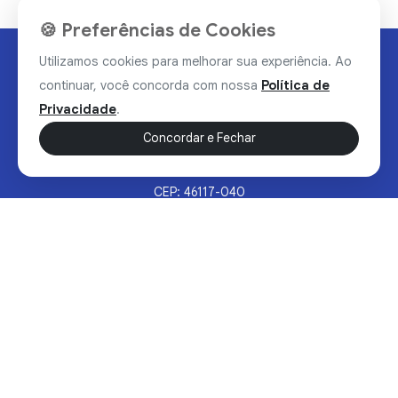
🍪 Preferências de Cookies
Utilizamos cookies para melhorar sua experiência. Ao
continuar, você concorda com nossa
Política de
Privacidade
.
Concordar e Fechar
Rua Valdomiro Alves Luz, 33, Bairro Nobre - Brumado/BA
CEP: 46117-040
Sertão Hoje © 2026 - Todos os direitos reservados.
Política de Privacidade