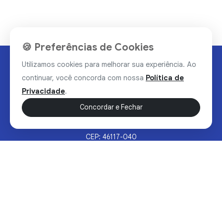
🍪 Preferências de Cookies
Utilizamos cookies para melhorar sua experiência. Ao
continuar, você concorda com nossa
Política de
Privacidade
.
Concordar e Fechar
Rua Valdomiro Alves Luz, 33, Bairro Nobre - Brumado/BA
CEP: 46117-040
Sertão Hoje © 2026 - Todos os direitos reservados.
Política de Privacidade