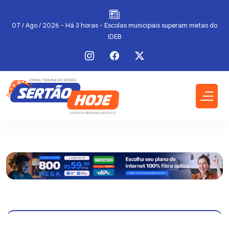
07 / Ago / 2026 - Há 3 horas - Escolas municipais superam metas do
06 / Ago / 2026 - 12:00 - Prefeitura divulga programação das
comemorações pelos 99 anos de emancipação política
IDEB