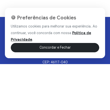
🍪 Preferências de Cookies
Utilizamos cookies para melhorar sua experiência. Ao
continuar, você concorda com nossa
Política de
Privacidade
.
Concordar e Fechar
Rua Valdomiro Alves Luz, 33, Bairro Nobre - Brumado/BA
CEP: 46117-040
Sertão Hoje © 2026 - Todos os direitos reservados.
Política de Privacidade