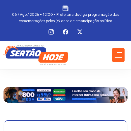
06 / Ago / 2026 - 12:00 - Prefeitura divulga programação das
comemorações pelos 99 anos de emancipação política