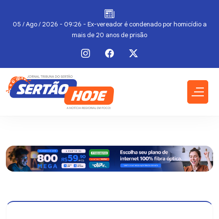
do
05 / Ago / 2026 - 09:26 - Ex-vereador é condenado por homicídio a
mais de 20 anos de prisão