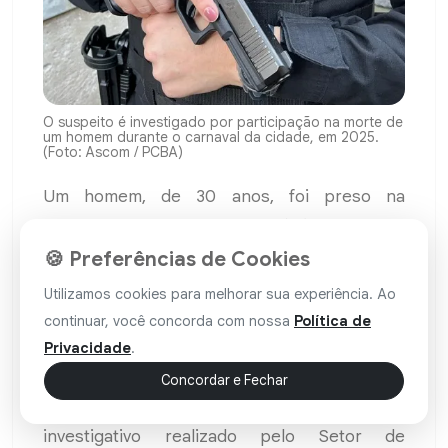
O suspeito é investigado por participação na morte de
um homem durante o carnaval da cidade, em 2025.
(Foto: Ascom / PCBA)
Um homem, de 30 anos, foi preso na
madrugada desta sexta-feira (12), no Centro
de
Xique-Xique
. Ele é investigado por
🍪 Preferências de Cookies
participação no homicídio de Felipe de Souza
Utilizamos cookies para melhorar sua experiência. Ao
Novais, de 20 anos, ocorrido durante o
continuar, você concorda com nossa
Política de
carnaval de 2025. A vítima foi assassinada no
Privacidade
.
circuito da festa do município.
Concordar e Fechar
De acordo com a ocorrência, após trabalho
investigativo realizado pelo Setor de