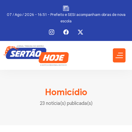
07 / Ago / 2026 - 16:51 - Prefeito e SESI acompanham obras de nova
escola
Homicídio
23 notícia(s) publicada(s)