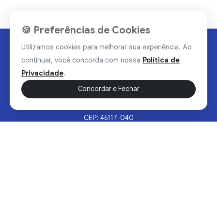
🍪 Preferências de Cookies
Utilizamos cookies para melhorar sua experiência. Ao
continuar, você concorda com nossa
Política de
Privacidade
.
Concordar e Fechar
Rua Valdomiro Alves Luz, 33, Bairro Nobre - Brumado/BA
CEP: 46117-040
Sertão Hoje © 2026 - Todos os direitos reservados.
Política de Privacidade