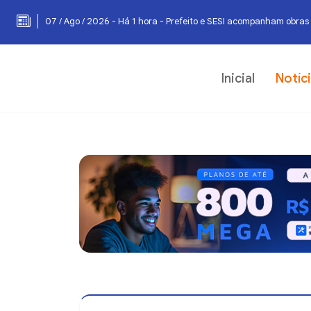
07 / Ago / 2026 - Há 1 hora - Prefeito e SESI acompanham obras
07 / Ago / 2026 - Há 1 hora - Escolas municipais superam metas 
Inicial
Notíc