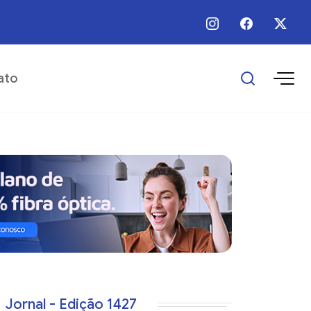
 / Ago / 2026 - 12:00 - Prefeitura divulga programação das comemorações 
ato
Jornal - Edição 1427