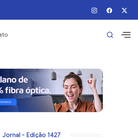
 / Ago / 2026 - 12:00 - Prefeitura divulga programação das comemorações 
ato
Jornal - Edição 1427