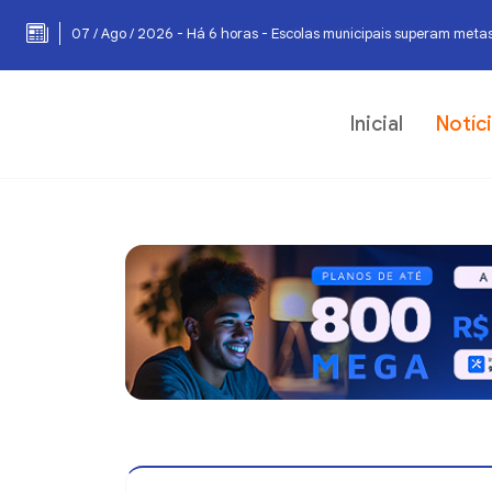
07 / Ago / 2026 - Há 6 horas - Escolas municipais superam meta
Inicial
Notíc