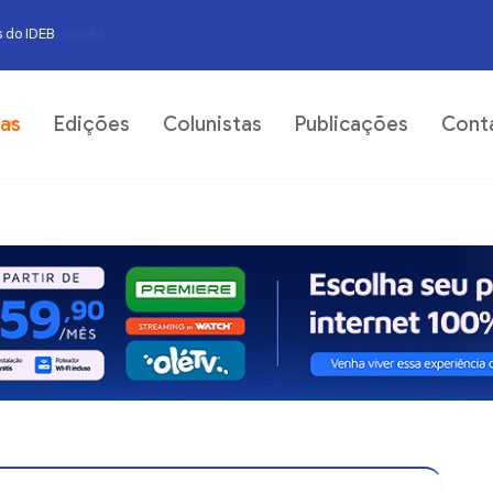
s do IDEB
06
ias
Edições
Colunistas
Publicações
Cont