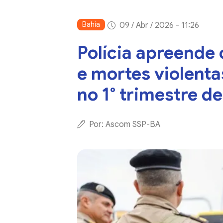
Bahia
09 / Abr / 2026 - 11:26
Polícia apreende
e mortes violent
no 1° trimestre d
Por: Ascom SSP-BA