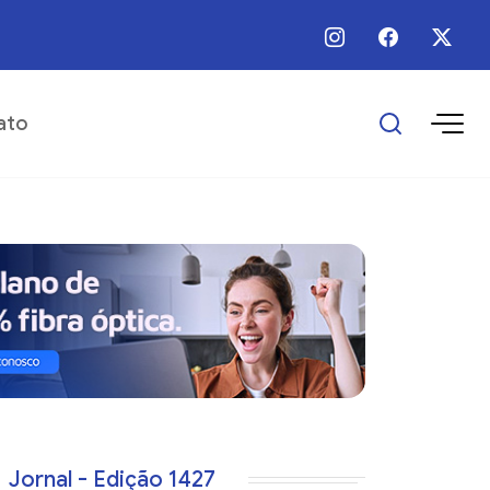
 / Ago / 2026 - 16:25 - Escolas municipais superam metas do IDEB
ato
Jornal - Edição 1427