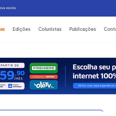
nova escola
07
ias
Edições
Colunistas
Publicações
Cont