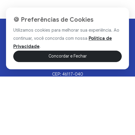
🍪 Preferências de Cookies
Utilizamos cookies para melhorar sua experiência. Ao
continuar, você concorda com nossa
Política de
Privacidade
.
Concordar e Fechar
Rua Valdomiro Alves Luz, 33, Bairro Nobre - Brumado/BA
CEP: 46117-040
Sertão Hoje © 2026 - Todos os direitos reservados.
Política de Privacidade