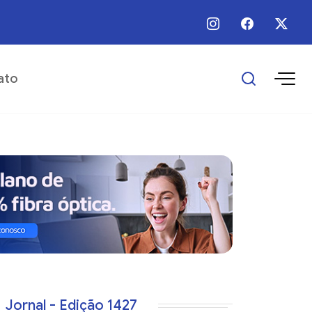
 / Ago / 2026 - 09:00 - Prefeitura realiza manutenção em trecho urbano do 
ato
Jornal - Edição 1427