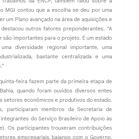
os trabalhos da ENCP, também falou sobre a
 do MGI contou que a escolha se deu por uma
ter um Plano avançado na área de aquisições e
r destacou outros fatores preponderantes. “A
ue são importantes para o projeto. É um estado
uma diversidade regional importante, uma
dustrializada, bastante centralizada e uma
.”
uinta-feira fazem parte da primeira etapa de
Bahia, quando foram ouvidos diversos entes
s setores econômicos e produtivos do estado.
s, participaram membros da Secretaria de
ntegrantes do Serviço Brasileiro de Apoio às
. Os participantes trouxeram contribuições
setores empresariais baianos com o Governo,