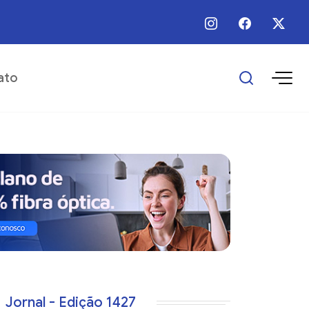
 / Ago / 2026 - Há 5 horas - Prefeitura realiza manutenção em trecho urban
ato
Jornal - Edição 1427