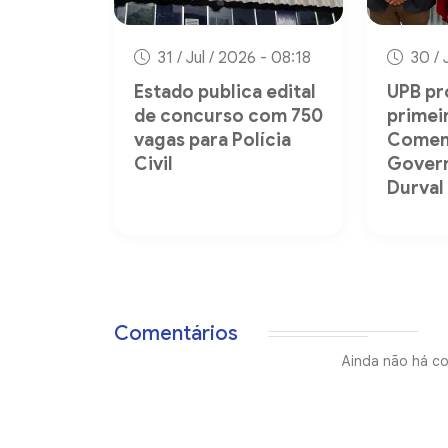
31 / Jul / 2026 - 08:18
30 / 
Estado publica edital
UPB p
de concurso com 750
primei
vagas para Polícia
Comen
Civil
Gover
Durval
Comentários
Ainda não há co