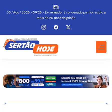
do
05 / Ago / 2026 - 09:26 - Ex-vereador é condenado por homicídio a
mais de 20 anos de prisão