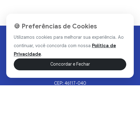
🍪 Preferências de Cookies
Utilizamos cookies para melhorar sua experiência. Ao
continuar, você concorda com nossa
Política de
Privacidade
.
Concordar e Fechar
Rua Valdomiro Alves Luz, 33, Bairro Nobre - Brumado/BA
CEP: 46117-040
Sertão Hoje © 2026 - Todos os direitos reservados.
Política de Privacidade