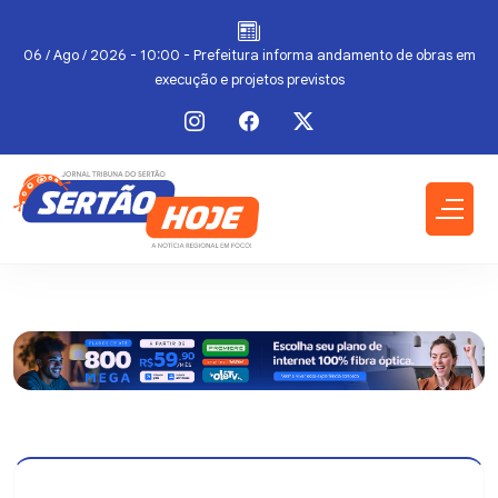
a
06 / Ago / 2026 - 10:00 - Prefeitura informa andamento de obras em
execução e projetos previstos