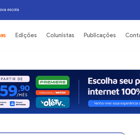
nova escola
07
ias
Edições
Colunistas
Publicações
Cont