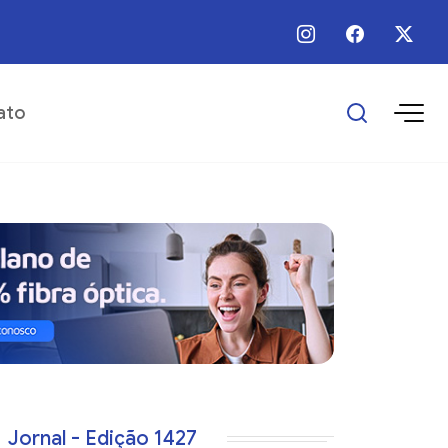
 / Ago / 2026 - 16:25 - Escolas municipais superam metas do IDEB
ato
Jornal - Edição 1427