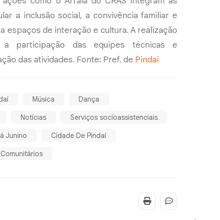
, ações como o Arraiá do CRAS integram as
ar a inclusão social, a convivência familiar e
a espaços de interação e cultura. A realização
 participação das equipes técnicas e
ção das atividades. Fonte: Pref. de
Pindaí
daí
Música
Dança
Notícias
Serviços socioassistenciais
iá Junino
Cidade De Pindaí
 Comunitários