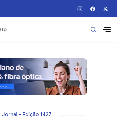
 / Ago / 2026 - 16:25 - Escolas municipais superam metas do IDEB
ato
Jornal - Edição 1427