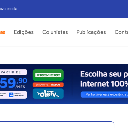
nova escola
07
ias
Edições
Colunistas
Publicações
Cont