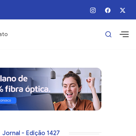
 / Ago / 2026 - 09:00 - Prefeitura realiza manutenção em trecho urbano do 
ato
Jornal - Edição 1427