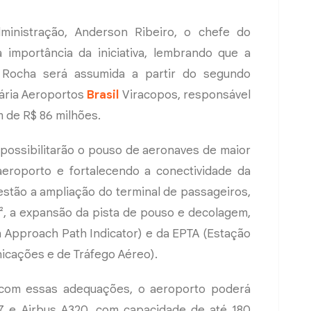
inistração, Anderson Ribeiro, o chefe do
importância da iniciativa, lembrando que a
 Rocha será assumida a partir do segundo
ária Aeroportos
Brasil
Viracopos, responsável
 de R$ 86 milhões.
 possibilitarão o pouso de aeronaves de maior
eroporto e fortalecendo a conectividade da
 estão a ampliação do terminal de passageiros,
², a expansão da pista de pouso e decolagem,
n Approach Path Indicator) e da EPTA (Estação
icações e de Tráfego Aéreo).
 com essas adequações, o aeroporto poderá
 e Airbus A320, com capacidade de até 180