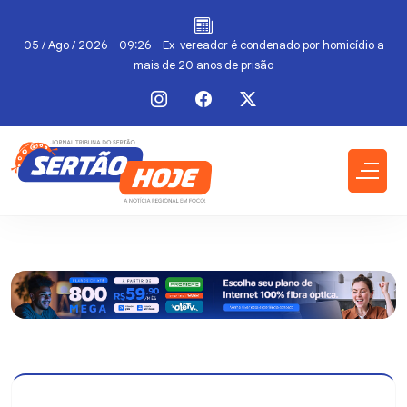
do
05 / Ago / 2026 - 09:26 - Ex-vereador é condenado por homicídio a
mais de 20 anos de prisão