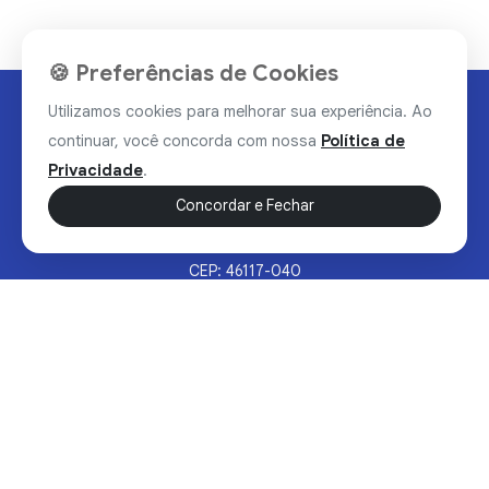
🍪 Preferências de Cookies
Utilizamos cookies para melhorar sua experiência. Ao
continuar, você concorda com nossa
Política de
Privacidade
.
Concordar e Fechar
Rua Valdomiro Alves Luz, 33, Bairro Nobre - Brumado/BA
CEP: 46117-040
Sertão Hoje © 2026 - Todos os direitos reservados.
Política de Privacidade