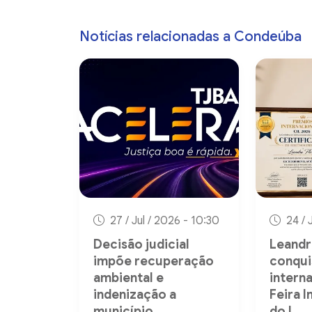
Notícias relacionadas a Condeúba
27 / Jul / 2026 - 10:30
24 / 
Decisão judicial
Leandr
impõe recuperação
conqui
ambiental e
interna
indenização a
Feira I
município
do L...