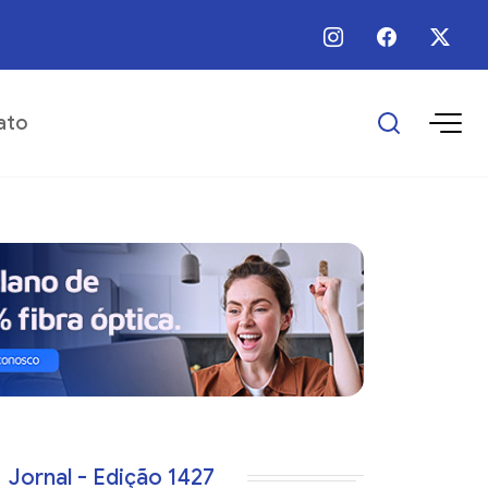
 / Ago / 2026 - Há 11 horas - Prefeitura inicia obras de pavimentação no dis
ato
Jornal - Edição 1427