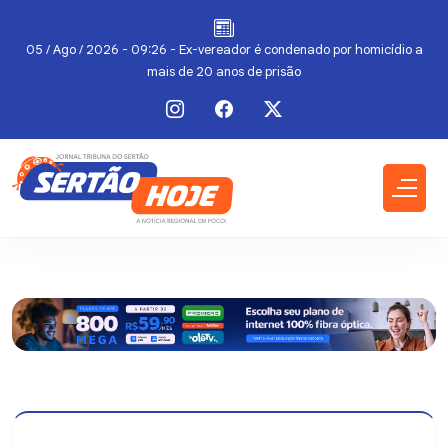
do
05 / Ago / 2026 - 09:26 - Ex-vereador é condenado por homicídio a
mais de 20 anos de prisão