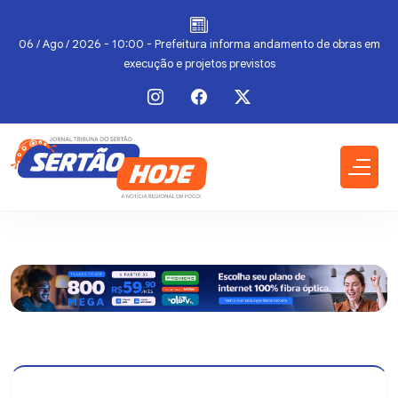
a
06 / Ago / 2026 - 10:00 - Prefeitura informa andamento de obras em
execução e projetos previstos