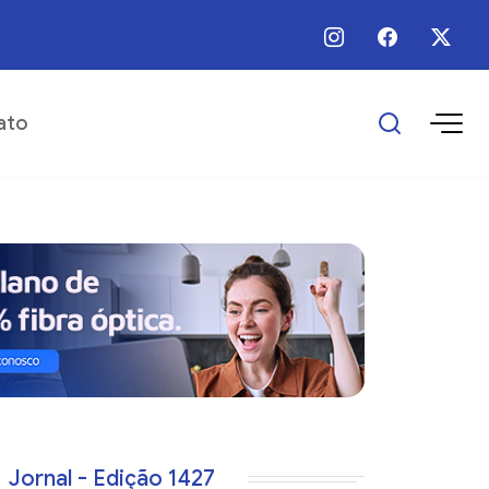
 / Ago / 2026 - Há 13 horas - Programa Empreender Mulher realiza capacita
ato
Jornal - Edição 1427