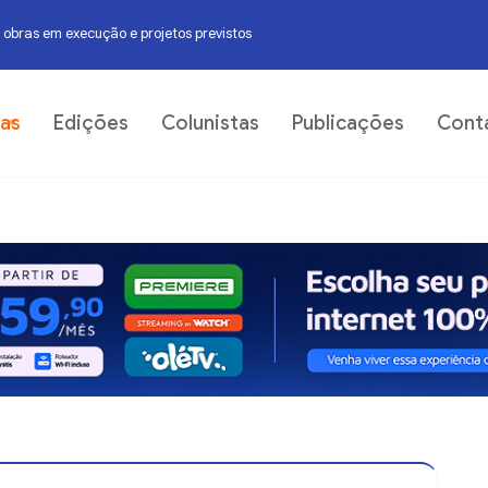
 obras em execução e projetos previstos
m trecho urbano do Rio Jequiezinho
06
ias
Edições
Colunistas
Publicações
Cont